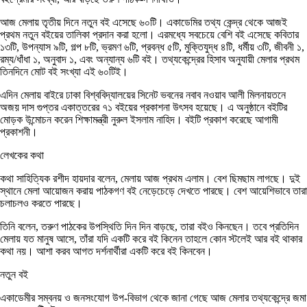
আজ মেলায় তৃতীয় দিনে নতুন বই এসেছে ৬০টি। একাডেমির তথ্য কেন্দ্র থেকে আজই
প্রথম নতুন বইয়ের তালিকা প্রদান করা হলো। এরমধ্যে সবচেয়ে বেশি বই এসেছে কবিতার
১৩টি, উপন্যাস ৯টি, গল্প ৮টি, ভ্রমণ ৬টি, প্রবন্ধ ৫টি, মুক্তিযুদ্ধ ৪টি, ধর্মীয় ৩টি, জীবনী ১,
রম্য/ধাঁধা ১, অনুবাদ ১, এবং অন্যান্য ৬টি বই। তথ্যকেন্দ্রের হিসাব অনুযায়ী মেলার প্রথম
তিনদিনে মোট বই সংখ্যা এই ৬০টিই।
এদিন মেলায় বাইরে ঢাকা বিশ্ববিদ্যালয়ের সিনেট ভবনের নবাব নওয়াব আলী মিলনায়তনে
অজয় দাস গুপ্তর একাত্তরের ৭১ বইয়ের প্রকাশনা উৎসব হয়েছে। এ অনুষ্ঠানে বইটির
মোড়ক উন্মোচন করেন শিক্ষামন্ত্রী নুরুল ইসলাম নাহিদ। বইটি প্রকাশ করেছে আগামী
প্রকাশনী।
লেখকের কথা
কথা সাহিত্যিক রশীদ হায়দার বলেন, মেলায় আজ প্রথম এলাম। বেশ ছিমছাম লাগছে। দুই
স্থানে মেলা আয়োজন করায় পাঠকগণ বই নেড়েচেড়ে দেখতে পারছে। বেশ আয়েশিভাবে তারা
চলাচলও করতে পারছে।
তিনি বলেন, তরুণ পাঠকের উপস্থিতি দিন দিন বাড়ছে, তারা বইও কিনছেন। তবে প্রতিদিন
মেলায় যত মানুষ আসে, তাঁরা যদি একটি করে বই কিনেন তাহলে কোন স্টলেই আর বই থাকার
কথা নয়। আশা করব আগত দর্শনার্থীরা একটি করে বই কিনবেন।
নতুন বই
একাডেমীর সম্বনয় ও জনসংযোগ উপ-বিভাগ থেকে জানা গেছে আজ মেলার তথ্যকেন্দ্রে জমা