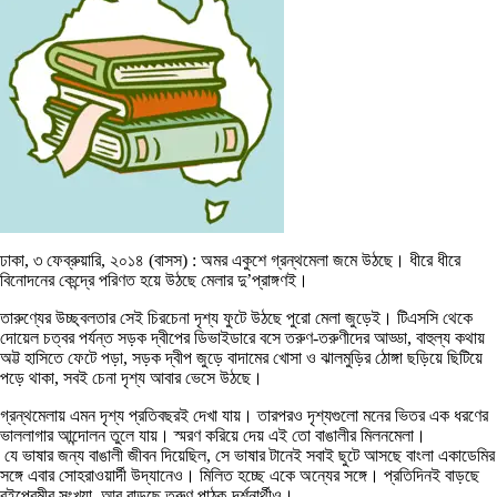
ঢাকা, ৩ ফেব্রুয়ারি, ২০১৪ (বাসস) : অমর একুশে গ্রন্থমেলা জমে উঠছে। ধীরে ধীরে
বিনোদনের কেন্দ্রে পরিণত হয়ে উঠছে মেলার দু’প্রাঙ্গণই।
তারুণ্যের উচ্ছ্বলতার সেই চিরচেনা দৃশ্য ফুটে উঠছে পুরো মেলা জুড়েই। টিএসসি থেকে
দোয়েল চত্বর পর্যন্ত সড়ক দ্বীপের ডিভাইডারে বসে তরুণ-তরুণীদের আড্ডা, বাহুল্য কথায়
অট্ট হাসিতে ফেটে পড়া, সড়ক দ্বীপ জুড়ে বাদামের খোসা ও ঝালমুড়ির ঠোঙ্গা ছড়িয়ে ছিটিয়ে
পড়ে থাকা, সবই চেনা দৃশ্য আবার ভেসে উঠছে।
গ্রন্থমেলায় এমন দৃশ্য প্রতিবছরই দেখা যায়। তারপরও দৃশ্যগুলো মনের ভিতর এক ধরণের
ভাললাগার আন্দোলন তুলে যায়। স্মরণ করিয়ে দেয় এই তো বাঙালীর মিলনমেলা।
যে ভাষার জন্য বাঙালী জীবন দিয়েছিল, সে ভাষার টানেই সবাই ছুটে আসছে বাংলা একাডেমির
সঙ্গে এবার সোহরাওয়ার্দী উদ্যানেও। মিলিত হচ্ছে একে অন্যের সঙ্গে। প্রতিদিনই বাড়ছে
বইপ্রেমীর সংখ্যা, আর বাড়ছে তরুণ পাঠক-দর্শনার্থীও।