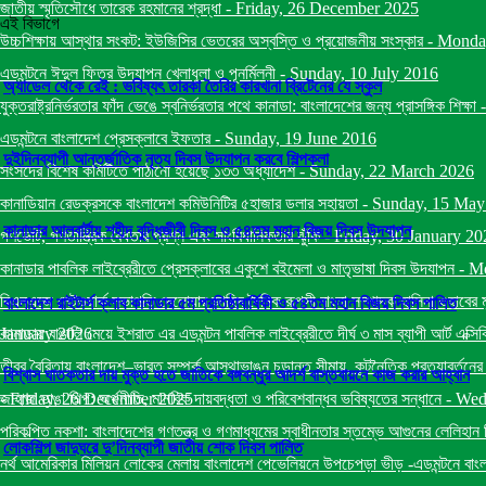
জাতীয় স্মৃতিসৌধে তারেক রহমানের শ্রদ্ধা
-
Friday, 26 December 2025
এই বিভাগে
উচ্চশিক্ষায় আস্থার সংকট: ইউজিসির ভেতরের অস্বস্তি ও প্রয়োজনীয় সংস্কার
-
Monda
এডমন্টনে ঈদুল ফিতর উদযাপন খেলাধুলা ও পূনর্মিলনী
-
Sunday, 10 July 2016
অ্যাডেল থেকে রেই : ভবিষ্যৎ তারকা তৈরির কারখানা ব্রিটেনের যে স্কুল
যুক্তরাষ্ট্রনির্ভরতার ফাঁদ ভেঙে স্বনির্ভরতার পথে কানাডা: বাংলাদেশের জন্য প্রাসঙ্গিক শিক্ষা
এডমন্টনে বাংলাদেশ প্রেসক্লাবে ইফতার
-
Sunday, 19 June 2016
দুইদিনব্যাপী আন্তর্জাতিক নৃত্য দিবস উদযাপন করবে শিল্পকলা
সংসদের বিশেষ কমিটিতে পাঠানো হয়েছে ১৩৩ অধ্যাদেশ
-
Sunday, 22 March 2026
কানাডিয়ান রেডক্রসকে বাংলাদেশ কমিউনিটির ৫হাজার ডলার সহায়তা
-
Sunday, 15 May
কানাডার আলবার্টায় শহীদ বুদ্ধিজীবী দিবস ও ৫৪তম মহান বিজয় দিবস উদযাপন
গণভোট, গণতান্ত্রিক বৈধতার প্রশ্ন এবং সাংবিধানিকতার ঝুঁকি
-
Friday, 30 January 20
কানাডার পাবলিক লাইব্রেরীতে প্রেসক্লাবের একুশে বইমেলা ও মাতৃভাষা দিবস উদযাপন
-
Mo
বিএনএজে নেটওয়ার্ক সভাপতি দেলোয়ার জাহিদ দৈনিক রূপসী বাংলা সম্পাদক হাসিনা ওহাবের 
বাংলাদেশ রাইটার্স ক্লাব কানাডার ৫ম প্রতিষ্ঠাবার্ষিকী ও ৫৪তম মহান বিজয় দিবস পালিত
January 2026
কানাডায় বাঙালি মেয়ে ইশরাত এর এডমন্টন পাবলিক লাইব্রেরীতে দীর্ঘ ৩ মাস ব্যাপী আর্ট এক্সি
তীব্র বৈরিতায় বাংলাদেশ–ভারত সম্পর্ক আস্থাভাঙন চূড়ান্ত সীমায়, কূটনৈতিক প্রত্যাবর্তনের
বিশ্বাস ঘাতকতার দায় মুক্ত হতে জাতিকে বঙ্গবন্ধুর আদর্শ বাস্তবায়নে কাজ করার আহ্বান
-
জাহাজ ভাঙা শিল্প: অর্থনীতি, মানবিক দায়বদ্ধতা ও পরিবেশবান্ধব ভবিষ্যতের সন্ধানে
Friday, 26 December 2025
-
Wed
পরিকল্পিত নকশা: বাংলাদেশের গণতন্ত্র ও গণমাধ্যমের স্বাধীনতার স্তম্ভে আগুনের লেলিহান 
লোকশিল্প জাদুঘরে দু’দিনব্যাপী জাতীয় শোক দিবস পালিত
নর্থ আমেরিকার মিলিয়ন লোকের মেলায় বাংলাদেশ পেভেলিয়নে উপচেপড়া ভীড় -এডমন্টনে বাং