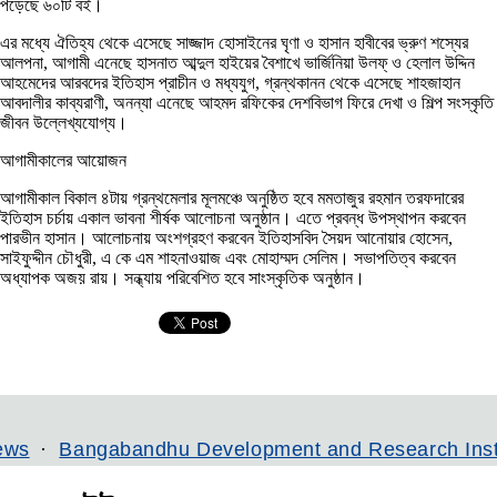
পড়েছে ৬০টি বই।
এর মধ্যে ঐতিহ্য থেকে এসেছে সাজ্জাদ হোসাইনের ঘৃণা ও হাসান হাবীবের ভ্রুণ শস্যের
আলপনা, আগামী এনেছে হাসনাত আব্দুল হাইয়ের বৈশাখে ভার্জিনিয়া উলফ্ ও হেলাল উদ্দিন
আহমেদের আরবদের ইতিহাস প্রাচীন ও মধ্যযুগ, গ্রন্থকানন থেকে এসেছে শাহজাহান
আবদালীর কাব্যরাণী, অনন্যা এনেছে আহমদ রফিকের দেশবিভাগ ফিরে দেখা ও শিল্প সংস্কৃতি
জীবন উল্লেখ্যযোগ্য।
আগামীকালের আয়োজন
আগামীকাল বিকাল ৪টায় গ্রন্থমেলার মূলমঞ্চে অনুষ্ঠিত হবে মমতাজুর রহমান তরফদারের
ইতিহাস চর্চায় একাল ভাবনা শীর্ষক আলোচনা অনুষ্ঠান। এতে প্রবন্ধ উপস্থাপন করবেন
পারভীন হাসান। আলোচনায় অংশগ্রহণ করবেন ইতিহাসবিদ সৈয়দ আনোয়ার হোসেন,
সাইফুদ্দীন চৌধুরী, এ কে এম শাহনাওয়াজ এবং মোহাম্মদ সেলিম। সভাপতিত্ব করবেন
অধ্যাপক অজয় রায়। সন্ধ্যায় পরিবেশিত হবে সাংস্কৃতিক অনুষ্ঠান।
angabandhu Development and Research Institute