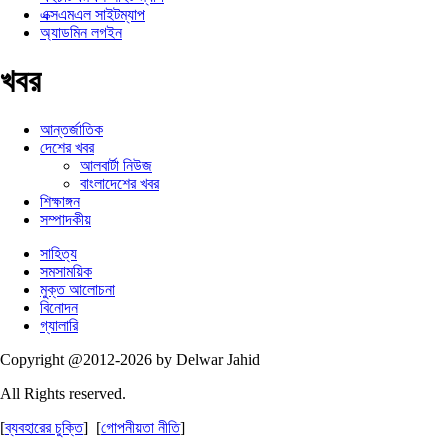
এক্সএমএল সাইটম্যাপ
অ্যাডমিন লগইন
খবর
আন্তর্জাতিক
দেশের খবর
আলবার্টা নিউজ
বাংলাদেশের খবর
শিক্ষাঙ্গন
সম্পাদকীয়
সাহিত্য
সমসাময়িক
মুক্ত আলোচনা
বিনোদন
গ্যালারি
Copyright @2012-2026 by Delwar Jahid
All Rights reserved.
[
ব্যবহারের চুক্তি
] [
গোপনীয়তা নীতি
]