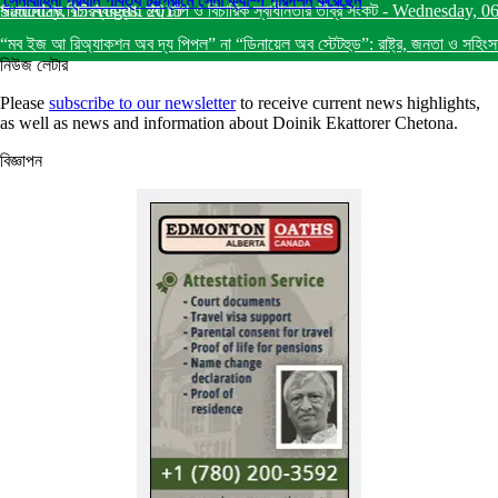
সেনাবাহিনী প্রধান পার্বত্য চট্টগ্রামে সেনা ক্যাম্প পরিদর্শন করেছেন
Saturday, 15 August 2015
বাংলাদেশের বিচারব্যবস্থা: মব, চাপ ও বিচারিক স্বাধীনতার তীব্র সংকট
-
Wednesday, 0
“মব ইজ আ রিঅ্যাকশন অব দ্য পিপল” না “ডিনায়েল অব স্টেটহুড”: রাষ্ট্র, জনতা ও সহিংস
নিউজ লেটার
Please
subscribe to our newsletter
to receive current news highlights,
as well as news and information about Doinik Ekattorer Chetona.
বিজ্ঞাপন