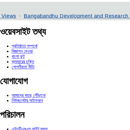
Bangabandhu Development and Research Institute
ওয়েবসাইট তথ্য
প্রতিষ্ঠাতা সম্পর্কে
বিজ্ঞাপন দেওয়া
বাংলা ফন্ট
ব্যবহারের চুক্তি
গোপনীয়তা নীতি
যোগাযোগ
আমাদের কাছে পৌঁছানো
নিউজলেটার সাইনআপ
পরিচালন
এইচটিএমএল সাইট ম্যাপ