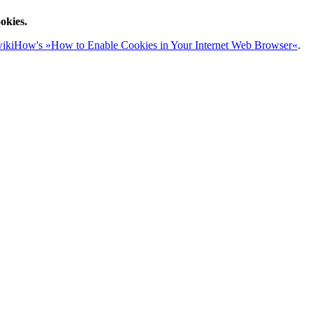
okies.
ikiHow's »How to Enable Cookies in Your Internet Web Browser«
.