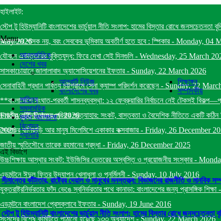
হাইলাইট:
স্টেপ টু হিউম্যানিটি বাংলাদেশের ভার্চুয়াল নীতি সংলাপ: হামের বিস্তার রোধে জনসচেতনতা বৃ
Menu
May 2026
আমলাদের শাসক নয়, বরং সেবকের ভূমিকায় অবতীর্ণ হতে হবে : স্পিকার
-
Monday, 04 
আন্তর্জাতিক
যৌবনে একাত্তরের মুক্তিযুদ্ধ: ফিরে দেখা সেই দিনগুলি
-
Wednesday, 25 March 20
দেশের খবর
সাসকাচোয়ানে জালালাবাদ অ্যাসোসিয়েশনের ইফতার
-
Sunday, 22 March 2026
আলবার্টা নিউজ
শিক্ষাঙ্গন
সেনাবাহিনী প্রধান পার্বত্য চট্টগ্রামে সেনা ক্যাম্প পরিদর্শন করেছেন
-
Sunday, 22 Marc
বাংলাদেশের খবর
সম্পাদকীয়
সাহিত্য
**বাংলাদেশে সংঘাত-পরবর্তী শাসনব্যবস্থা: ১২ ফেব্রুয়ারির নির্বাচনে নেই টেকসই বিকল্প—
সমসাময়িক
Friday, 06 February 2026
ভারতীয় কূটনৈতিকদের পরিবার প্রত্যাহার: সংকট, বাস্তবতা ও বৈদেশিক নীতিতে একটি কঠিন স
মুক্ত আলোচনা
বিনোদন
2026
সৈকতের বালিয়াড়ি আর মানুষ মিলেমিশে একাকার কক্সবাজার
-
Friday, 26 December 2
গ্যালারি
জাতীয় স্মৃতিসৌধে তারেক রহমানের শ্রদ্ধা
-
Friday, 26 December 2025
এই বিভাগে
উচ্চশিক্ষায় আস্থার সংকট: ইউজিসির ভেতরের অস্বস্তি ও প্রয়োজনীয় সংস্কার
-
Monda
এডমন্টনে ঈদুল ফিতর উদযাপন খেলাধুলা ও পূনর্মিলনী
-
Sunday, 10 July 2016
সীমান্তের কাঁটাতার, রাষ্ট্রের দেয়াল ও মানুষের মনস্তত্ত্ব: বিভাজনের রাজনীতি ও মানবিক সম্প
যুক্তরাষ্ট্রনির্ভরতার ফাঁদ ভেঙে স্বনির্ভরতার পথে কানাডা: বাংলাদেশের জন্য প্রাসঙ্গিক শিক্ষা
এডমন্টনে বাংলাদেশ প্রেসক্লাবে ইফতার
-
Sunday, 19 June 2016
স্টেপ টু হিউম্যানিটি বাংলাদেশের ভার্চুয়াল নীতি সংলাপ: হামের বিস্তার রোধে জনসচেতনতা ব
সংসদের বিশেষ কমিটিতে পাঠানো হয়েছে ১৩৩ অধ্যাদেশ
-
Sunday, 22 March 2026