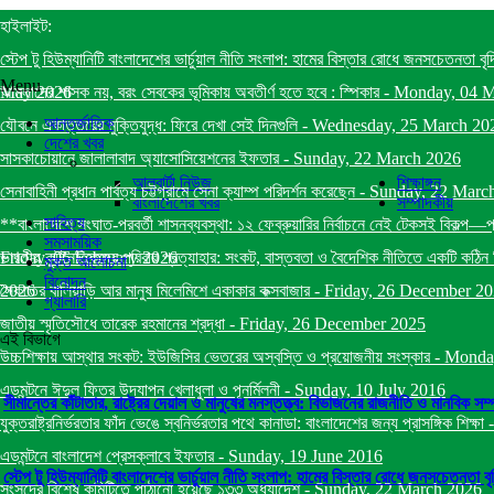
হাইলাইট:
স্টেপ টু হিউম্যানিটি বাংলাদেশের ভার্চুয়াল নীতি সংলাপ: হামের বিস্তার রোধে জনসচেতনতা বৃ
Menu
May 2026
আমলাদের শাসক নয়, বরং সেবকের ভূমিকায় অবতীর্ণ হতে হবে : স্পিকার
-
Monday, 04 
আন্তর্জাতিক
যৌবনে একাত্তরের মুক্তিযুদ্ধ: ফিরে দেখা সেই দিনগুলি
-
Wednesday, 25 March 20
দেশের খবর
সাসকাচোয়ানে জালালাবাদ অ্যাসোসিয়েশনের ইফতার
-
Sunday, 22 March 2026
আলবার্টা নিউজ
শিক্ষাঙ্গন
সেনাবাহিনী প্রধান পার্বত্য চট্টগ্রামে সেনা ক্যাম্প পরিদর্শন করেছেন
-
Sunday, 22 Marc
বাংলাদেশের খবর
সম্পাদকীয়
সাহিত্য
**বাংলাদেশে সংঘাত-পরবর্তী শাসনব্যবস্থা: ১২ ফেব্রুয়ারির নির্বাচনে নেই টেকসই বিকল্প—
সমসাময়িক
Friday, 06 February 2026
ভারতীয় কূটনৈতিকদের পরিবার প্রত্যাহার: সংকট, বাস্তবতা ও বৈদেশিক নীতিতে একটি কঠিন স
মুক্ত আলোচনা
বিনোদন
2026
সৈকতের বালিয়াড়ি আর মানুষ মিলেমিশে একাকার কক্সবাজার
-
Friday, 26 December 2
গ্যালারি
জাতীয় স্মৃতিসৌধে তারেক রহমানের শ্রদ্ধা
-
Friday, 26 December 2025
এই বিভাগে
উচ্চশিক্ষায় আস্থার সংকট: ইউজিসির ভেতরের অস্বস্তি ও প্রয়োজনীয় সংস্কার
-
Monda
এডমন্টনে ঈদুল ফিতর উদযাপন খেলাধুলা ও পূনর্মিলনী
-
Sunday, 10 July 2016
সীমান্তের কাঁটাতার, রাষ্ট্রের দেয়াল ও মানুষের মনস্তত্ত্ব: বিভাজনের রাজনীতি ও মানবিক সম্প
যুক্তরাষ্ট্রনির্ভরতার ফাঁদ ভেঙে স্বনির্ভরতার পথে কানাডা: বাংলাদেশের জন্য প্রাসঙ্গিক শিক্ষা
এডমন্টনে বাংলাদেশ প্রেসক্লাবে ইফতার
-
Sunday, 19 June 2016
স্টেপ টু হিউম্যানিটি বাংলাদেশের ভার্চুয়াল নীতি সংলাপ: হামের বিস্তার রোধে জনসচেতনতা ব
সংসদের বিশেষ কমিটিতে পাঠানো হয়েছে ১৩৩ অধ্যাদেশ
-
Sunday, 22 March 2026