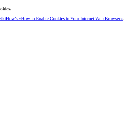
okies.
ikiHow's »How to Enable Cookies in Your Internet Web Browser«
.