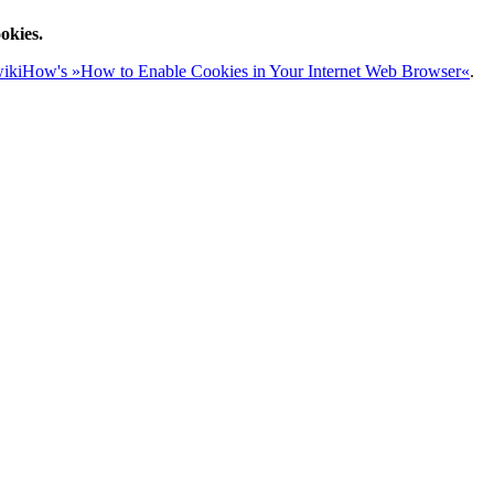
okies.
ikiHow's »How to Enable Cookies in Your Internet Web Browser«
.