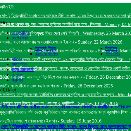
হাইলাইট:
স্টেপ টু হিউম্যানিটি বাংলাদেশের ভার্চুয়াল নীতি সংলাপ: হামের বিস্তার রোধে জনসচেতনতা বৃ
Menu
May 2026
আমলাদের শাসক নয়, বরং সেবকের ভূমিকায় অবতীর্ণ হতে হবে : স্পিকার
-
Monday, 04 
আন্তর্জাতিক
যৌবনে একাত্তরের মুক্তিযুদ্ধ: ফিরে দেখা সেই দিনগুলি
-
Wednesday, 25 March 20
দেশের খবর
সাসকাচোয়ানে জালালাবাদ অ্যাসোসিয়েশনের ইফতার
-
Sunday, 22 March 2026
আলবার্টা নিউজ
শিক্ষাঙ্গন
সেনাবাহিনী প্রধান পার্বত্য চট্টগ্রামে সেনা ক্যাম্প পরিদর্শন করেছেন
-
Sunday, 22 Marc
বাংলাদেশের খবর
সম্পাদকীয়
সাহিত্য
**বাংলাদেশে সংঘাত-পরবর্তী শাসনব্যবস্থা: ১২ ফেব্রুয়ারির নির্বাচনে নেই টেকসই বিকল্প—
সমসাময়িক
Friday, 06 February 2026
ভারতীয় কূটনৈতিকদের পরিবার প্রত্যাহার: সংকট, বাস্তবতা ও বৈদেশিক নীতিতে একটি কঠিন স
মুক্ত আলোচনা
বিনোদন
2026
সৈকতের বালিয়াড়ি আর মানুষ মিলেমিশে একাকার কক্সবাজার
-
Friday, 26 December 2
গ্যালারি
জাতীয় স্মৃতিসৌধে তারেক রহমানের শ্রদ্ধা
-
Friday, 26 December 2025
এই বিভাগে
উচ্চশিক্ষায় আস্থার সংকট: ইউজিসির ভেতরের অস্বস্তি ও প্রয়োজনীয় সংস্কার
-
Monda
এডমন্টনে ঈদুল ফিতর উদযাপন খেলাধুলা ও পূনর্মিলনী
-
Sunday, 10 July 2016
সীমান্তের কাঁটাতার, রাষ্ট্রের দেয়াল ও মানুষের মনস্তত্ত্ব: বিভাজনের রাজনীতি ও মানবিক সম্প
যুক্তরাষ্ট্রনির্ভরতার ফাঁদ ভেঙে স্বনির্ভরতার পথে কানাডা: বাংলাদেশের জন্য প্রাসঙ্গিক শিক্ষা
এডমন্টনে বাংলাদেশ প্রেসক্লাবে ইফতার
-
Sunday, 19 June 2016
স্টেপ টু হিউম্যানিটি বাংলাদেশের ভার্চুয়াল নীতি সংলাপ: হামের বিস্তার রোধে জনসচেতনতা ব
সংসদের বিশেষ কমিটিতে পাঠানো হয়েছে ১৩৩ অধ্যাদেশ
-
Sunday, 22 March 2026