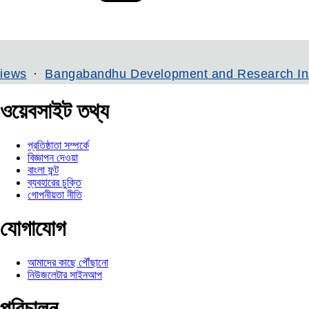
angabandhu Development and Research Institute
ওয়েবসাইট তথ্য
প্রতিষ্ঠাতা সম্পর্কে
বিজ্ঞাপন দেওয়া
বাংলা ফন্ট
ব্যবহারের চুক্তি
গোপনীয়তা নীতি
যোগাযোগ
আমাদের কাছে পৌঁছানো
নিউজলেটার সাইনআপ
পরিচালন