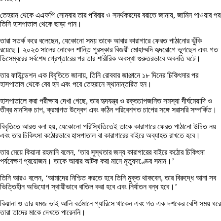
তেহরান থেকে এএফপি সোমবার তার পরিবার ও সমর্থকরদের বরাতে জানায়, জামিন পাওয়ার পর
তিনি হাসপাতাল থেকে ছাড়া পান।
তারা সতর্ক করে বলেছেন, যেকোনো সময় তাকে আবার কারাগারে ফেরত পাঠানোর ঝুঁকি
রয়েছে। ২০২৩ সালের নোবেল শান্তি পুরস্কার বিজয়ী মোহাম্মদি হৃদরোগে ভুগছেন এবং গত
ডিসেম্বরের সর্বশেষ গ্রেপ্তারের পর তার শারীরিক অবস্থা গুরুতরভাবে অবনতি ঘটে।
তার ফাউন্ডেশন এক বিবৃতিতে জানায়, তিনি রোববার জাঞ্জানে ১৮ দিনের চিকিৎসার পর
হাসপাতাল থেকে বের হন এবং পরে তেহরানে স্থানান্তরিত হন।
হাসপাতালে করা পরীক্ষায় দেখা গেছে, তার হৃদযন্ত্র ও রক্তচাপজনিত সমস্যা দীর্ঘমেয়াদি ও
তীব্র মানসিক চাপ, ক্রমাগত উদ্বেগ এবং কঠিন পরিবেশগত চাপের সঙ্গে সরাসরি সম্পর্কিত।
বিবৃতিতে আরও বলা হয়, যেকোনো পরিস্থিতিতেই তাকে কারাগারে ফেরত পাঠানো উচিত নয়
এবং তার চিকিৎসা কঠোরভাবে হাসপাতাল বা কারাগারের বাইরে অব্যাহত রাখতে হবে।
তার মেয়ে কিয়ানা রহমানি বলেন, ‘তার সুস্থতার জন্য কারাগারের বাইরে কঠোর চিকিৎসা
পর্যবেক্ষণ প্রয়োজন। তাকে আবার আটক করা মানে মৃত্যুদণ্ডের সমান।’
তিনি আরও বলেন, ‘আমাদের নিশ্চিত করতে হবে তিনি মুক্ত থাকবেন, তার বিরুদ্ধে আনা সব
ভিত্তিহীন অভিযোগ স্থায়ীভাবে বাতিল করা হবে এবং নির্যাতন বন্ধ হবে।’
কিয়ানা ও তার যমজ ভাই আলি বর্তমানে প্যারিসে থাকেন এবং গত এক দশকের বেশি সময় ধরে
তারা তাদের মাকে দেখতে পারেননি।