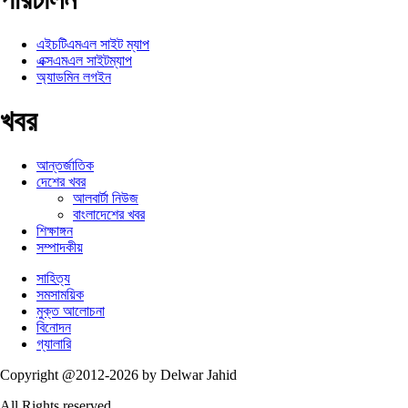
এইচটিএমএল সাইট ম্যাপ
এক্সএমএল সাইটম্যাপ
অ্যাডমিন লগইন
খবর
আন্তর্জাতিক
দেশের খবর
আলবার্টা নিউজ
বাংলাদেশের খবর
শিক্ষাঙ্গন
সম্পাদকীয়
সাহিত্য
সমসাময়িক
মুক্ত আলোচনা
বিনোদন
গ্যালারি
Copyright @2012-2026 by Delwar Jahid
All Rights reserved.