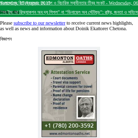
Saturday, 15 August 2015
বাংলাদেশের বিচারব্যবস্থা: মব, চাপ ও বিচারিক স্বাধীনতার তীব্র সংকট
-
Wednesday, 0
“মব ইজ আ রিঅ্যাকশন অব দ্য পিপল” না “ডিনায়েল অব স্টেটহুড”: রাষ্ট্র, জনতা ও সহিংস
নিউজ লেটার
Please
subscribe to our newsletter
to receive current news highlights,
as well as news and information about Doinik Ekattorer Chetona.
বিজ্ঞাপন