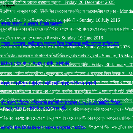
জাতীয় স্মৃতিসৌধে তারেক রহমানের শ্রদ্ধা
-
Friday, 26 December 2025
এই বিভাগে
উচ্চশিক্ষায় আস্থার সংকট: ইউজিসির ভেতরের অস্বস্তি ও প্রয়োজনীয় সংস্কার
-
Monda
এডমন্টনে ঈদুল ফিতর উদযাপন খেলাধুলা ও পূনর্মিলনী
-
Sunday, 10 July 2016
কন্যার সাফল্য ও একজন পিতার আত্মদর্শন
যুক্তরাষ্ট্রনির্ভরতার ফাঁদ ভেঙে স্বনির্ভরতার পথে কানাডা: বাংলাদেশের জন্য প্রাসঙ্গিক শিক্ষা
এডমন্টনে বাংলাদেশ প্রেসক্লাবে ইফতার
-
Sunday, 19 June 2016
গাজায় ‘গণহত্যা’ প্রতিরোধে ব্যবস্থা নিতে ইসরাইলের প্রতি আহ্বান জাতিসংঘের
সংসদের বিশেষ কমিটিতে পাঠানো হয়েছে ১৩৩ অধ্যাদেশ
-
Sunday, 22 March 2026
কানাডিয়ান রেডক্রসকে বাংলাদেশ কমিউনিটির ৫হাজার ডলার সহায়তা
-
Sunday, 15 May
চিকিৎসা শেষে বাসায় ফিরেছেন নার্গিস মোহাম্মদি
গণভোট, গণতান্ত্রিক বৈধতার প্রশ্ন এবং সাংবিধানিকতার ঝুঁকি
-
Friday, 30 January 20
কানাডার পাবলিক লাইব্রেরীতে প্রেসক্লাবের একুশে বইমেলা ও মাতৃভাষা দিবস উদযাপন
-
Mo
বিএনএজে নেটওয়ার্ক সভাপতি দেলোয়ার জাহিদ দৈনিক রূপসী বাংলা সম্পাদক হাসিনা ওহাবের 
হরমুজ সংকটে ক্ষুধার ঝুঁকিতে কোটি কোটি মানুষ: জাতিসংঘ কর্মকর্তা
January 2026
কানাডায় বাঙালি মেয়ে ইশরাত এর এডমন্টন পাবলিক লাইব্রেরীতে দীর্ঘ ৩ মাস ব্যাপী আর্ট এক্সি
তীব্র বৈরিতায় বাংলাদেশ–ভারত সম্পর্ক আস্থাভাঙন চূড়ান্ত সীমায়, কূটনৈতিক প্রত্যাবর্তনের
দুই বাংলার ইতিহাস, পশ্চিমবঙ্গের রাজনৈতিক জনতত্ত্ব ও ২০২৬-এর ভারতীয় নির্বাচন:
গণতন্ত্র, পরিচয় ও পরিবর্তনের বহুমাত্রিক পাঠ
-
জাহাজ ভাঙা শিল্প: অর্থনীতি, মানবিক দায়বদ্ধতা ও পরিবেশবান্ধব ভবিষ্যতের সন্ধানে
Friday, 26 December 2025
-
Wed
পরিকল্পিত নকশা: বাংলাদেশের গণতন্ত্র ও গণমাধ্যমের স্বাধীনতার স্তম্ভে আগুনের লেলিহান 
নর্থ আমেরিকার মিলিয়ন লোকের মেলায় বাংলাদেশ পেভেলিয়নে উপচেপড়া ভীড় -এডমন্টনে বাং
জ্বালানি খাতে মিথেন নিঃসরণ রেকর্ডের কাছাকাছি : আইইএ