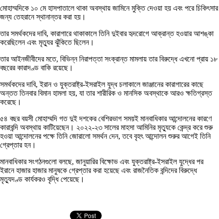
মোহাম্মদিকে ১০ মে হাসপাতালে থাকা অবস্থায় জামিনে মুক্তি দেওয়া হয় এবং পরে চিকিৎসার
জন্য তেহরানে স্থানান্তর করা হয়।
তার সমর্থকদের দাবি, কারাগারে থাকাকালে তিনি দুইবার হৃদরোগে আক্রান্ত হওয়ার আশঙ্কা
করেছিলেন এবং মৃত্যুর ঝুঁকিতে ছিলেন।
তার আইনজীবীদের মতে, বিভিন্ন নিরাপত্তা সংক্রান্ত মামলায় তার বিরুদ্ধে এখনো প্রায় ১৮
বছরের কারাদণ্ড বাকি রয়েছে।
সমর্থকদের দাবি, ইরান ও যুক্তরাষ্ট্র-ইসরাইল যুদ্ধ চলাকালে জাঞ্জানের কারাগারের কাছে
অন্তত তিনবার বিমান হামলা হয়, যা তার শারীরিক ও মানসিক অবস্থাকে আরও ক্ষতিগ্রস্ত
করেছে।
৫৪ বছর বয়সী মোহাম্মদি গত দুই দশকের বেশিরভাগ সময়ই মানবাধিকার আন্দোলনের কারণে
কারাবন্দি অবস্থায় কাটিয়েছেন। ২০২২-২৩ সালের মাহসা আমিনির মৃত্যুকে কেন্দ্র করে শুরু
হওয়া আন্দোলনের পক্ষে তিনি জোরালো সমর্থন দেন, তবে বৃহৎ আন্দোলন শুরুর আগেই তিনি
গ্রেপ্তার হন।
মানবাধিকার সংগঠনগুলো বলছে, জানুয়ারির বিক্ষোভ এবং যুক্তরাষ্ট্র-ইসরাইল যুদ্ধের পর
ইরানে হাজার হাজার মানুষকে গ্রেপ্তার করা হয়েছে এবং রাজনৈতিক বন্দিদের বিরুদ্ধে
মৃত্যুদণ্ড কার্যকরও বৃদ্ধি পেয়েছে।