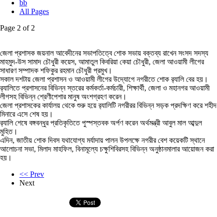
bb
All Pages
Page 2 of 2
জেলা প্রশাসক জয়নাল আবেদীনের সভাপতিত্বে শোক সভায় বক্তব্য রাখেন সংসদ সদস্য
মাহমুদ-উস সামাদ চৌধুরী কয়েস, আমাতুল কিবরিয়া কেয়া চৌধুরী, জেলা আওয়ামী লীগের
সাধারণ সম্পাদক শফিকুর রহমান চৌধুরী প্রমুখ।
সকাল দশটায় জেলা প্রশাসন ও আওয়ামী লীগের উদ্যোগে নগরীতে শোক র‌্যালি বের হয়।
র‌্যালিতে প্রশাসনের বিভিন্ন স্তরের কর্মকর্তা-কর্মচারী, শিক্ষার্থী, জেলা ও মহানগর আওয়ামী
লীগসহ বিভিন্ন শ্রেণীপেশার মানুষ অংশগ্রহণ করেন।
জেলা প্রশাসকের কার্যালয় থেকে শুরু হয়ে র‌্যালিটি নগরীরর বিভিন্ন সড়ক প্রদক্ষিণ করে শহীদ
মিনারে এসে শেষ হয়।
র‌্যালি শেষে বঙ্গবন্ধুর প্রতিকৃতিতে পুস্পস্তবক অর্পণ করেন অর্থমন্ত্রী আবুল মাল আব্দুল
মুহিত।
এদিন, জাতীয় শোক দিবস যথাযোগ্য মর্যাদায় পালন উপলক্ষে নগরীর বেশ কয়েকটি স্থানে
আলোচনা সভা, মিলাদ মাহফিল, বিনামূল্যে চক্ষুশিবিরসহ বিভিন্ন অনুষ্ঠানমালার আয়োজন করা
হয়।
<< Prev
Next