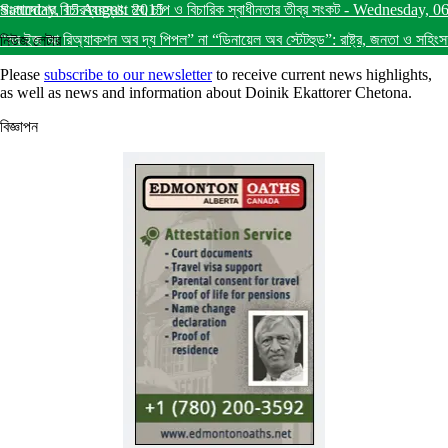
Saturday, 15 August 2015
বাংলাদেশের বিচারব্যবস্থা: মব, চাপ ও বিচারিক স্বাধীনতার তীব্র সংকট
-
Wednesday, 0
“মব ইজ আ রিঅ্যাকশন অব দ্য পিপল” না “ডিনায়েল অব স্টেটহুড”: রাষ্ট্র, জনতা ও সহিংস
নিউজ লেটার
Please
subscribe to our newsletter
to receive current news highlights,
as well as news and information about Doinik Ekattorer Chetona.
বিজ্ঞাপন