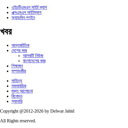
এইচটিএমএল সাইট ম্যাপ
এক্সএমএল সাইটম্যাপ
অ্যাডমিন লগইন
খবর
আন্তর্জাতিক
দেশের খবর
আলবার্টা নিউজ
বাংলাদেশের খবর
শিক্ষাঙ্গন
সম্পাদকীয়
সাহিত্য
সমসাময়িক
মুক্ত আলোচনা
বিনোদন
গ্যালারি
Copyright @2012-2026 by Delwar Jahid
All Rights reserved.