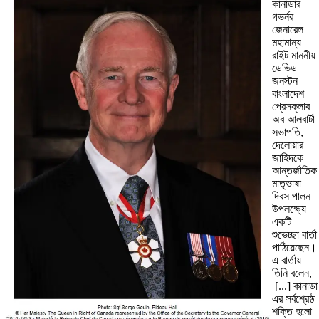
কানাডার
গভর্নর
জেনারেল
মহামান্য
রাইট মাননীয়
ডেভিড
জনস্টন
বাংলাদেশ
প্রেসক্লাব
অব আলবার্টা
সভাপতি,
দেলোয়ার
জাহিদকে
আন্তর্জাতিক
মাতৃভাষা
দিবস পালন
উপলক্ষ্যে
একটি
শুভেচ্ছা বার্তা
পাঠিয়েছেন।
এ বার্তায়
তিনি বলেন,
[...] কানাডা
এর সর্বশ্রেষ্ঠ
শক্তি হলো