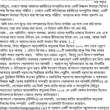
তার সমৃদ্ধ
বৈচিত্র্য. যেখানে আমরা আমাদের বহুবিচিত্র সংস্কৃতির জন্য একটি উজ্জ্বল উদাহরণ হিসেবে
সারা বিশ্বের কাছে পরিচিত। যেখানে একটি সত্যিকারের বহুবিচিত্র সংস্কৃতির সমাজ, একটি
উজ্জ্বল উদাহরণ হিসেবে সারা বিশ্বের কাছে পরিচিত. অন্যদের জন্য সম্মান প্রদর্শন এর
প্রধানতম।
আমি যখন দেশ জুড়ে নানা সম্প্রদায়ের ভিন্ন ভিন্ন নাগরিক এর সঙ্গে দেখা করি যাদের
উদ্ভব, তারা নানা ভাষায় কথা বলেন, সে হিসাবে আমি ভীষণ গর্ব বোধ করি.
আজ - এবং প্রতিদিন, আসলে সবসময়- কানাডা তাদের স্থানীয় ভাষাকে উদযাপন এবং একে
অপরের সাথে তাদের ঐতিহ্য এবং দেশাচার রীতিগুলোর হিস্যা দেন. এর দ্বারা, আমরা সবাই
জানতে পারি যে আমদের মধ্যে কতটা সাধারণ মিল রয়েছে. [...]
উল্লেখ্য, বিশ্ব পরিমন্ডলে আন্তর্জাতিক মাতৃভাষা দিবস হিসেবে ২০০০ সাল থেকে একুশে
পালিত হয়ে আসছে । এদিনে বিশ্বের ৬ হাজার ৩১০টি ভাষাভাষির মানুষ নিজ নিজ ভাষার
প্রতি সম্মান প্রদর্শন করবে. পালিত হবে এবারও একুশে, কিন্তু দেশে বিদেশে সামগ্রিক
পরিস্থিতি ও পরিবর্তিত অবস্থার প্রেক্ষাপটে একে গুরুত্বপূর্ণ একটি কর্মসুচীতে রূপ দিতে কাজ
করছে বাংলাদেশ প্রেসক্লাব অব আলবার্টা । প্রবাসে শুধু স্মৃতিকাতরতা নয় বরং দিবসটির
ইতিহাস ও ঐতিয্যকে তুলে ধরতে বলিষ্ট উদ্যোগ নিয়েছে বাংলাদেশ প্রেসক্লাব অব আলবার্টা.
কানাডার আলবার্টা প্রদেশের প্রিমিয়ার মাননীয় জিম প্রেন্টিস, আলবার্টা প্রদেশের কালচারাল
এন্ড ট্যুরিজম মিনিষ্টার মাওরেন কুবিনিক ও ম্যানিটোবা প্রদেশের বহুসংস্কৃতিবাদ ও স্বাক্ষরতা
বিষয়ক মন্ত্রী ফ্লোর মারসিলিনো সম্প্রতি বাংলাদেশ প্রেসক্লাব অব আলবার্টা (বিপিসিএ) এর
সভাপতি, দেলোয়ার জাহিদ এর নিকট পৃথক বার্তায় মায়ের ভাষা ও সাংস্কৃতিক বৈচিত্র্য
সচেতনতা প্রসারে আন্তর্জাতিক মাতৃভাষা দিবস ২০১৫ কে একটি মোক্ষম উপলক্ষ্য হিসেবে
উদযাপনের ঊদ্যোগ নেয়াকে স্বাগত জানিয়েছেন।
বাংলাদেশ প্রেসক্লাব (বিপিসিএ) এর সভাপতি, দেলোয়ার জাহিদ আন্তর্জাতিক মাতৃভাষা
দিবসের উপর সম্প্রতি একটি তথ্যমূলক ওয়েবসাইট উদ্ভোধন করেছেন-
(http://motherlanguageday.ca/) যা প্রবাসে একটি সাংস্কৃতিক আন্দোলনের তথ্যসূত্র