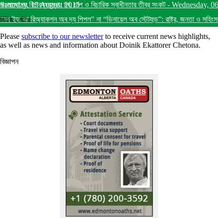
Saturday, 15 August 2015
বাংলাদেশের বিচারব্যবস্থা: মব, চাপ ও বিচারিক স্বাধীনতার তীব্র সংকট
-
Wednesday, 0
“মব ইজ আ রিঅ্যাকশন অব দ্য পিপল” না “ডিনায়েল অব স্টেটহুড”: রাষ্ট্র, জনতা ও সহিংস
নিউজ লেটার
Please
subscribe to our newsletter
to receive current news highlights,
as well as news and information about Doinik Ekattorer Chetona.
বিজ্ঞাপন