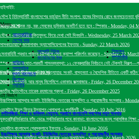
হাইলাইট:
স্টেপ টু হিউম্যানিটি বাংলাদেশের ভার্চুয়াল নীতি সংলাপ: হামের বিস্তার রোধে জনসচেতনতা বৃ
Menu
May 2026
আমলাদের শাসক নয়, বরং সেবকের ভূমিকায় অবতীর্ণ হতে হবে : স্পিকার
-
Monday, 04 
আন্তর্জাতিক
যৌবনে একাত্তরের মুক্তিযুদ্ধ: ফিরে দেখা সেই দিনগুলি
-
Wednesday, 25 March 20
দেশের খবর
সাসকাচোয়ানে জালালাবাদ অ্যাসোসিয়েশনের ইফতার
-
Sunday, 22 March 2026
আলবার্টা নিউজ
শিক্ষাঙ্গন
সেনাবাহিনী প্রধান পার্বত্য চট্টগ্রামে সেনা ক্যাম্প পরিদর্শন করেছেন
-
Sunday, 22 Marc
বাংলাদেশের খবর
সম্পাদকীয়
সাহিত্য
**বাংলাদেশে সংঘাত-পরবর্তী শাসনব্যবস্থা: ১২ ফেব্রুয়ারির নির্বাচনে নেই টেকসই বিকল্প—
সমসাময়িক
Friday, 06 February 2026
ভারতীয় কূটনৈতিকদের পরিবার প্রত্যাহার: সংকট, বাস্তবতা ও বৈদেশিক নীতিতে একটি কঠিন স
মুক্ত আলোচনা
বিনোদন
2026
সৈকতের বালিয়াড়ি আর মানুষ মিলেমিশে একাকার কক্সবাজার
-
Friday, 26 December 2
গ্যালারি
জাতীয় স্মৃতিসৌধে তারেক রহমানের শ্রদ্ধা
-
Friday, 26 December 2025
এই বিভাগে
উচ্চশিক্ষায় আস্থার সংকট: ইউজিসির ভেতরের অস্বস্তি ও প্রয়োজনীয় সংস্কার
-
Monda
এডমন্টনে ঈদুল ফিতর উদযাপন খেলাধুলা ও পূনর্মিলনী
-
Sunday, 10 July 2016
নস্টালজিয়া, শিক্ষা ও ভবিষ্যৎ নেতৃত্ব: প্রবাসে বাংলাদেশি স্বপ্নের নতুন অধ্যায়
যুক্তরাষ্ট্রনির্ভরতার ফাঁদ ভেঙে স্বনির্ভরতার পথে কানাডা: বাংলাদেশের জন্য প্রাসঙ্গিক শিক্ষা
এডমন্টনে বাংলাদেশ প্রেসক্লাবে ইফতার
-
Sunday, 19 June 2016
উচ্চশিক্ষায় আস্থার সংকট: ইউজিসির ভেতরের অস্বস্তি ও প্রয়োজনীয় সংস্কার
সংসদের বিশেষ কমিটিতে পাঠানো হয়েছে ১৩৩ অধ্যাদেশ
-
Sunday, 22 March 2026