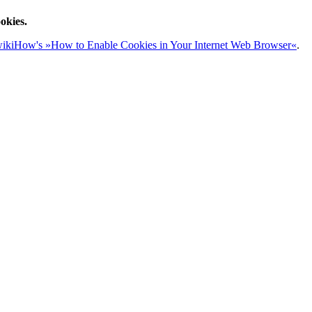
okies.
ikiHow's »How to Enable Cookies in Your Internet Web Browser«
.