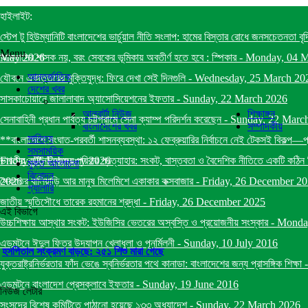
হাইলাইট:
স্টেপ টু হিউম্যানিটি বাংলাদেশের ভার্চুয়াল নীতি সংলাপ: হামের বিস্তার রোধে জনসচেতনতা বৃ
Menu
May 2026
আমলাদের শাসক নয়, বরং সেবকের ভূমিকায় অবতীর্ণ হতে হবে : স্পিকার
-
Monday, 04 
আন্তর্জাতিক
যৌবনে একাত্তরের মুক্তিযুদ্ধ: ফিরে দেখা সেই দিনগুলি
-
Wednesday, 25 March 20
দেশের খবর
সাসকাচোয়ানে জালালাবাদ অ্যাসোসিয়েশনের ইফতার
-
Sunday, 22 March 2026
আলবার্টা নিউজ
শিক্ষাঙ্গন
সেনাবাহিনী প্রধান পার্বত্য চট্টগ্রামে সেনা ক্যাম্প পরিদর্শন করেছেন
-
Sunday, 22 Marc
বাংলাদেশের খবর
সম্পাদকীয়
সাহিত্য
**বাংলাদেশে সংঘাত-পরবর্তী শাসনব্যবস্থা: ১২ ফেব্রুয়ারির নির্বাচনে নেই টেকসই বিকল্প—
সমসাময়িক
Friday, 06 February 2026
ভারতীয় কূটনৈতিকদের পরিবার প্রত্যাহার: সংকট, বাস্তবতা ও বৈদেশিক নীতিতে একটি কঠিন স
মুক্ত আলোচনা
বিনোদন
2026
সৈকতের বালিয়াড়ি আর মানুষ মিলেমিশে একাকার কক্সবাজার
-
Friday, 26 December 2
গ্যালারি
জাতীয় স্মৃতিসৌধে তারেক রহমানের শ্রদ্ধা
-
Friday, 26 December 2025
এই বিভাগে
উচ্চশিক্ষায় আস্থার সংকট: ইউজিসির ভেতরের অস্বস্তি ও প্রয়োজনীয় সংস্কার
-
Monda
এডমন্টনে ঈদুল ফিতর উদযাপন খেলাধুলা ও পূনর্মিলনী
-
Sunday, 10 July 2016
হসপিতাল সংক্রমণ বাড়ছে: ২৫১ শিশু মারা গেছে
যুক্তরাষ্ট্রনির্ভরতার ফাঁদ ভেঙে স্বনির্ভরতার পথে কানাডা: বাংলাদেশের জন্য প্রাসঙ্গিক শিক্ষা
এডমন্টনে বাংলাদেশ প্রেসক্লাবে ইফতার
-
Sunday, 19 June 2016
নিউজ লেটার
সংসদের বিশেষ কমিটিতে পাঠানো হয়েছে ১৩৩ অধ্যাদেশ
-
Sunday, 22 March 2026