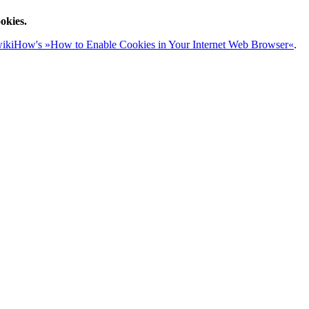
okies.
ikiHow's »How to Enable Cookies in Your Internet Web Browser«
.