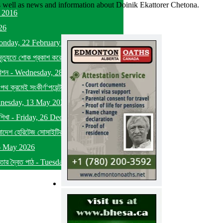
as well as news and information about Doinik Ekattorer Chetona.
 2016
26
nday, 22 February 2016
মৃত্যুতে শোক প্রকাশ করেছেন
-
Saturday, 24
বিশন
-
Wednesday, 28 October 2015
 পথ ক্রমেই সংকীর্ণ‘পয়েন্ট অব নো রিটার্ন’-এর দিকে
nesday, 13 May 2026
শিখা
-
Friday, 26 December 2025
লাদেশ হেরিটেজ সোসাইটির ব্যাপক সাফল্য
-
6 May 2026
তার দ্বৈত পাঠ
-
Tuesday, 05 May 2026