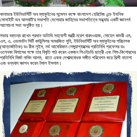
কানাডার ইউনিভার্সিটি অব ম্যাকুইনের সন্মেলন কক্ষে বাংলাদেশ হেরিটেজ এন্ড ইথনিক
সোসাইটি অব আলবার্টা'র সভাপতি দেলোয়ার জাহিদের সভাপতিত্বে সন্ধ্যায় একটি জ্ঞানগর্ব
আলোচনা সভা অনুষ্ঠিত হয়।
সভায় বক্তব্য রাখেন প্রধান অতিথি সহযোগী মন্ত্রী নরেশ বারদওয়াজ, সোহেল কাদরী এম,
এল, এ, এডমনটন সিটি কাউন্সিলর অমরজিত সুহি, ইউনিভার্সিটি অব ম্যাকুইনের পরিচালক
(আন্তর্জাতিক) ডঃ রীক লুইস, নর্থ আমেরিকান লেঙ্গুয়াপ্যাক্সের প্রতিনিধি প্রফেসর ডঃ
ওলেনকা বিলাসের পক্ষে তার বিবৃতি পাঠ করেন একজন পিএইচডি ছাত্রী এবং শিশু-কিশোরদের
প্রতিনিধি মির্জা নাবিদ আলম, রাতে একক দেশাত্মবোধক সঙ্গীত পরিবেশন করে শিল্পী নাতাশা
এবং ধন্যবাদ জ্ঞাপন করেন টমাল ইসলাম।