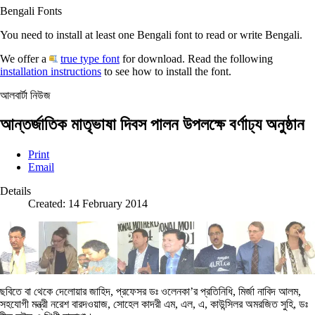
Bengali Fonts
You need to install at least one Bengali font to read or write Bengali.
We offer a
true type font
for download. Read the following
installation instructions
to see how to install the font.
আলবার্টা নিউজ
আন্তর্জাতিক মাতৃভাষা দিবস পালন উপলক্ষে বর্ণাঢ্য অনুষ্ঠান
Print
Email
Details
Created: 14 February 2014
ছবিতে বা থেকে দেলোয়ার জাহিদ, প্রফেসর ডঃ ওলেনকা’র প্রতিনিধি, মির্জা নাবিদ আলম,
সহযোগী মন্ত্রী নরেশ বারদওয়াজ, সোহেল কাদরী এম, এল, এ, কাউন্সিলর অমরজিত সুহি, ডঃ