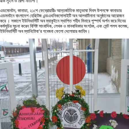
রীক লুইস ও শিল্পী নাতাশা।
এডমোনটন, কানাডা, ২১শে ফেব্রোয়ারীঃ আন্তর্জাতিক মাতৃভাষা দিবস উপলক্ষে কানাডার
এডমনটনে বাংলাদেশ হেরিটেজ এন্ডএথনিকসোসাইটি অব আলবার্টানানা অনুষ্ঠানের আয়োজন
করে । সকালে ইউনিভার্সিটি অব ম্যাকুইনে স্থাপিত শহীদ মিনারে পুস্পার্ঘ অর্পন করে দিনের
কর্মসূচির সুচনা করেন বিশিষ্ট সাংবাদিক, লেখক ও মানবাধিকার সংগঠক, এবং সেন্ট পলস কলেজ,
ইউনিভার্সিটি অব ম্যানিটোবা’র গবেষনা ফেলো দেলোয়ার জাহিদ।