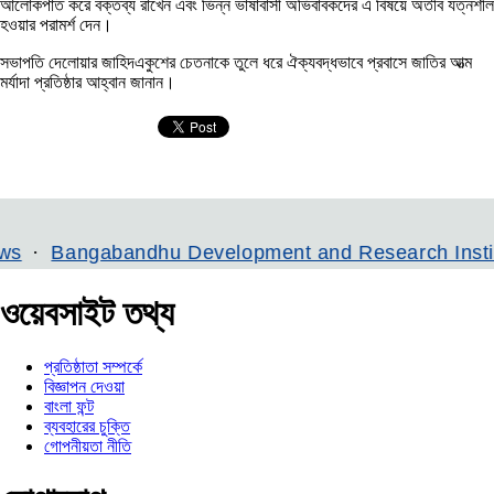
আলোকপাত করে বক্তব্য রাখেন এবং ভিন্ন ভাষাবাসী অভিবাবকদের এ বিষয়ে অতীব যত্নশীল
হওয়ার পরামর্শ দেন।
সভাপতি দেলোয়ার জাহিদএকুশের চেতনাকে তুলে ধরে ঐক্যবদ্ধভাবে প্রবাসে জাতির আত্ম
মর্যাদা প্রতিষ্ঠার আহ্বান জানান।
andhu Development and Research Institute
Bangl
ওয়েবসাইট তথ্য
প্রতিষ্ঠাতা সম্পর্কে
বিজ্ঞাপন দেওয়া
বাংলা ফন্ট
ব্যবহারের চুক্তি
গোপনীয়তা নীতি