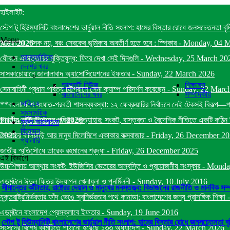
হাইলাইট:
স্টেপ টু হিউম্যানিটি বাংলাদেশের ভার্চুয়াল নীতি সংলাপ: হামের বিস্তার রোধে জনসচেতনতা বৃ
Menu
May 2026
আমলাদের শাসক নয়, বরং সেবকের ভূমিকায় অবতীর্ণ হতে হবে : স্পিকার
-
Monday, 04 
আন্তর্জাতিক
যৌবনে একাত্তরের মুক্তিযুদ্ধ: ফিরে দেখা সেই দিনগুলি
-
Wednesday, 25 March 20
দেশের খবর
সাসকাচোয়ানে জালালাবাদ অ্যাসোসিয়েশনের ইফতার
-
Sunday, 22 March 2026
আলবার্টা নিউজ
শিক্ষাঙ্গন
সেনাবাহিনী প্রধান পার্বত্য চট্টগ্রামে সেনা ক্যাম্প পরিদর্শন করেছেন
-
Sunday, 22 Marc
বাংলাদেশের খবর
সম্পাদকীয়
সাহিত্য
**বাংলাদেশে সংঘাত-পরবর্তী শাসনব্যবস্থা: ১২ ফেব্রুয়ারির নির্বাচনে নেই টেকসই বিকল্প—
সমসাময়িক
Friday, 06 February 2026
ভারতীয় কূটনৈতিকদের পরিবার প্রত্যাহার: সংকট, বাস্তবতা ও বৈদেশিক নীতিতে একটি কঠিন স
মুক্ত আলোচনা
বিনোদন
2026
সৈকতের বালিয়াড়ি আর মানুষ মিলেমিশে একাকার কক্সবাজার
-
Friday, 26 December 2
গ্যালারি
জাতীয় স্মৃতিসৌধে তারেক রহমানের শ্রদ্ধা
-
Friday, 26 December 2025
এই বিভাগে
উচ্চশিক্ষায় আস্থার সংকট: ইউজিসির ভেতরের অস্বস্তি ও প্রয়োজনীয় সংস্কার
-
Monda
এডমন্টনে ঈদুল ফিতর উদযাপন খেলাধুলা ও পূনর্মিলনী
-
Sunday, 10 July 2016
সীমান্তের কাঁটাতার, রাষ্ট্রের দেয়াল ও মানুষের মনস্তত্ত্ব: বিভাজনের রাজনীতি ও মানবিক সম্প
যুক্তরাষ্ট্রনির্ভরতার ফাঁদ ভেঙে স্বনির্ভরতার পথে কানাডা: বাংলাদেশের জন্য প্রাসঙ্গিক শিক্ষা
এডমন্টনে বাংলাদেশ প্রেসক্লাবে ইফতার
-
Sunday, 19 June 2016
স্টেপ টু হিউম্যানিটি বাংলাদেশের ভার্চুয়াল নীতি সংলাপ: হামের বিস্তার রোধে জনসচেতনতা ব
সংসদের বিশেষ কমিটিতে পাঠানো হয়েছে ১৩৩ অধ্যাদেশ
-
Sunday, 22 March 2026