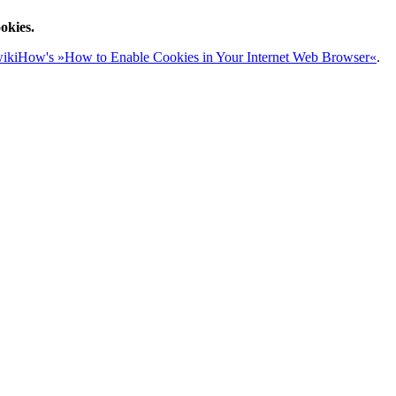
okies.
ikiHow's »How to Enable Cookies in Your Internet Web Browser«
.