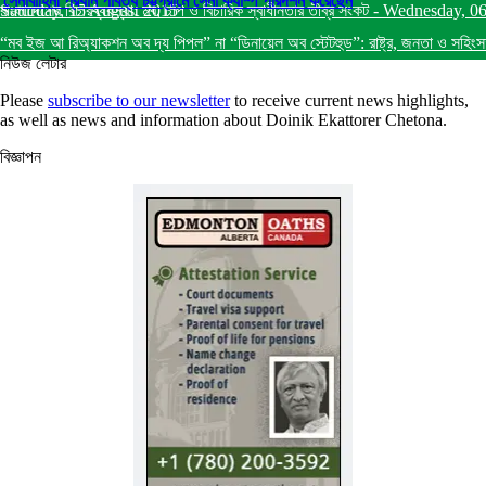
সেনাবাহিনী প্রধান পার্বত্য চট্টগ্রামে সেনা ক্যাম্প পরিদর্শন করেছেন
Saturday, 15 August 2015
বাংলাদেশের বিচারব্যবস্থা: মব, চাপ ও বিচারিক স্বাধীনতার তীব্র সংকট
-
Wednesday, 0
“মব ইজ আ রিঅ্যাকশন অব দ্য পিপল” না “ডিনায়েল অব স্টেটহুড”: রাষ্ট্র, জনতা ও সহিংস
নিউজ লেটার
Please
subscribe to our newsletter
to receive current news highlights,
as well as news and information about Doinik Ekattorer Chetona.
বিজ্ঞাপন