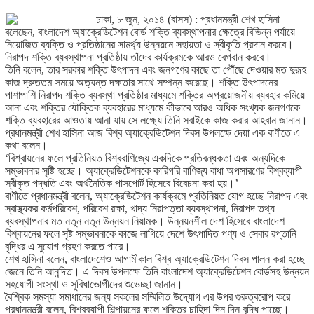
ঢাকা, ৮ জুন, ২০১৪ (বাসস) : প্রধানমন্ত্রী শেখ হাসিনা
বলেছেন, বাংলাদেশ অ্যাক্রেডিটেশন বোর্ড শক্তি ব্যবস্থাপনার ক্ষেত্রে বিভিন্ন পর্যায়ে
নিয়োজিত ব্যক্তি ও প্রতিষ্ঠানের সামর্থ্য উন্নয়নে সহায়তা ও স্বীকৃতি প্রদান করবে।
নিরাপদ শক্তি ব্যবস্থাপনা প্রতিষ্ঠায় তাঁদের কার্যক্রমকে আরও বেগবান করবে।
তিনি বলেন, তার সরকার শক্তি উৎপাদন এবং জনগণের কাছে তা পৌঁছে দেওয়ার মত দুরূহ
কাজ দ্রুততম সময়ে অত্যন্ত দক্ষতার সাথে সম্পন্ন করেছে। শক্তি উৎপাদনের
পাশাপাশি নিরাপদ শক্তি ব্যবস্থা প্রতিষ্ঠার মাধ্যমে শক্তির অপ্রয়োজনীয় ব্যবহার কমিয়ে
আনা এবং শক্তির যৌক্তিক ব্যবহারের মাধ্যমে কীভাবে আরও অধিক সংখ্যক জনগণকে
শক্তি ব্যবহারের আওতায় আনা যায় সে লক্ষ্যে তিনি সবাইকে কাজ করার আহবান জানান।
প্রধানমন্ত্রী শেখ হাসিনা আজ বিশ্ব অ্যাক্রেডিটেশন দিবস উপলক্ষে দেয়া এক বাণীতে এ
কথা বলেন।
‘বিশ্বায়নের ফলে প্রতিনিয়ত বিশ্ববাণিজ্যে একদিকে প্রতিবন্ধকতা এবং অন্যদিকে
সম্ভাবনার সৃষ্টি হচ্ছে। অ্যাক্রেডিটেশনকে কারিগরি বাণিজ্য বাধা অপসারণের বিশ্বব্যাপী
স্বীকৃত পদ্ধতি এবং অর্থনৈতিক পাসপোর্ট হিসেবে বিবেচনা করা হয়।’
বাণীতে প্রধানমন্ত্রী বলেন, অ্যাক্রেডিটেশন কার্যক্রমে প্রতিনিয়ত যোগ হচ্ছে নিরাপদ এবং
স্বাস্থ্যকর কর্মপরিবেশ, পরিবেশ রক্ষা, খাদ্য নিরাপত্তা ব্যবস্থাপনা, নিরাপদ তথ্য
ব্যবস্থাপনার মত নতুন নতুন উন্নয়ন নিয়ামক। উন্নয়নশীল দেশ হিসেবে বাংলাদেশ
বিশ্বায়নের ফলে সৃষ্ট সম্ভাবনাকে কাজে লাগিয়ে দেশে উৎপাদিত পণ্য ও সেবার রপ্তানি
বৃদ্ধির এ সুযোগ গ্রহণ করতে পারে।
শেখ হাসিনা বলেন, বাংলাদেশেও আগামীকাল বিশ্ব অ্যাক্রেডিটেশন দিবস পালন করা হচ্ছে
জেনে তিনি আনন্দিত। এ দিবস উপলক্ষে তিনি বাংলাদেশ অ্যাক্রেডিটেশন বোর্ডসহ উন্নয়ন
সহযোগী সংস্থা ও সুবিধাভোগীদের শুভেচ্ছা জানান।
বৈশ্বিক সমস্যা সমাধানের জন্য সকলের সম্মিলিত উদ্যোগ এর উপর গুরুত্বরোপ করে
প্রধানমন্ত্রী বলেন, বিশ্বব্যাপী শিল্পায়নের ফলে শক্তির চাহিদা দিন দিন বৃদ্ধি পাচ্ছে।